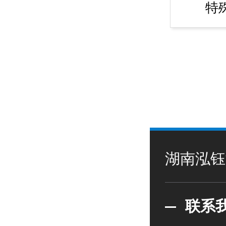
特
湖南泓钰
联系