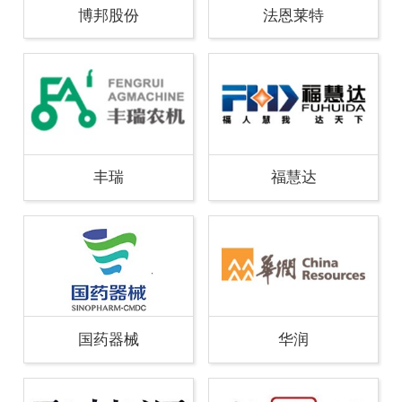
博邦股份
法恩莱特
丰瑞
福慧达
国药器械
华润