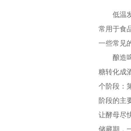
低温发酵
常用于食
一些常见
酿造啤酒
糖转化成
个阶段：
阶段的主
让酵母尽
储藏期，