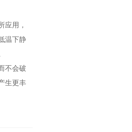
所应用，
低温下静
。
而不会破
产生更丰