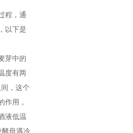
过程，通
，以下是
麦芽中的
温度有两
之间，这个
的作用，
酒液低温
使酵母遇冷